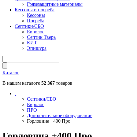
Грязезащитные материалы
Кессоны и погреба
Кессоны
Погреба
Септики/СБО
Евролос
Септик Тверь
КИТ
Эпишура
Каталог
В нашем каталоге
52 367
товаров
Септики/СБО
Евролос
ПРО
Дополнительное оборудование
Горловина +400 Про
Горловина +400 Про