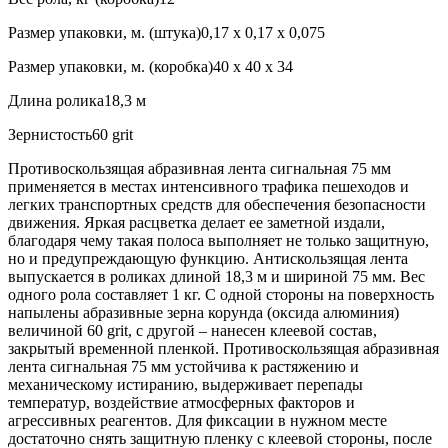
Размер упаковки, м. (штука)0,17 х 0,17 х 0,075
Размер упаковки, м. (коробка)40 х 40 х 34
Длина ролика18,3 м
Зернистость60 grit
Противоскользящая абразивная лента сигнальная 75 мм
применяется в местах интенсивного трафика пешеходов и
легких транспортных средств для обеспечения безопасности
движения. Яркая расцветка делает ее заметной издали,
благодаря чему такая полоса выполняет не только защитную,
но и предупреждающую функцию. Антискользящая лента
выпускается в роликах длиной 18,3 м и шириной 75 мм. Вес
одного рола составляет 1 кг. С одной стороны на поверхность
напылены абразивные зерна корунда (оксида алюминия)
величиной 60 grit, с другой – нанесен клеевой состав,
закрытый временной пленкой. Противоскользящая абразивная
лента сигнальная 75 мм устойчива к растяжению и
механическому истиранию, выдерживает перепады
температур, воздействие атмосферных факторов и
агрессивных реагентов. Для фиксации в нужном месте
достаточно снять защитную пленку с клеевой стороны, после