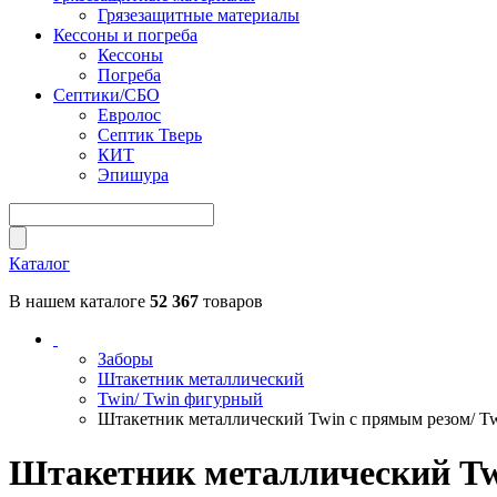
Грязезащитные материалы
Кессоны и погреба
Кессоны
Погреба
Септики/СБО
Евролос
Септик Тверь
КИТ
Эпишура
Каталог
В нашем каталоге
52 367
товаров
Заборы
Штакетник металлический
Twin/ Twin фигурный
Штакетник металлический Twin с прямым резом/ Twin
Штакетник металлический Twin